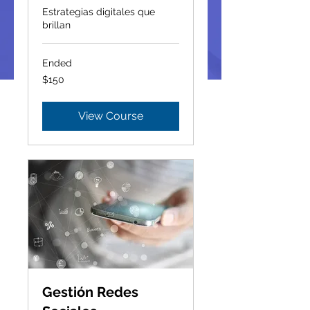
Estrategias digitales que
brillan
Ended
150
$150
Canadian
dollars
View Course
Gestión Redes