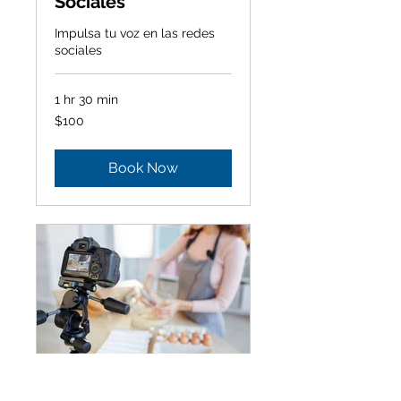
Sociales
Impulsa tu voz en las redes
sociales
1 hr 30 min
100
$100
Canadian
dollars
Book Now
Creación de